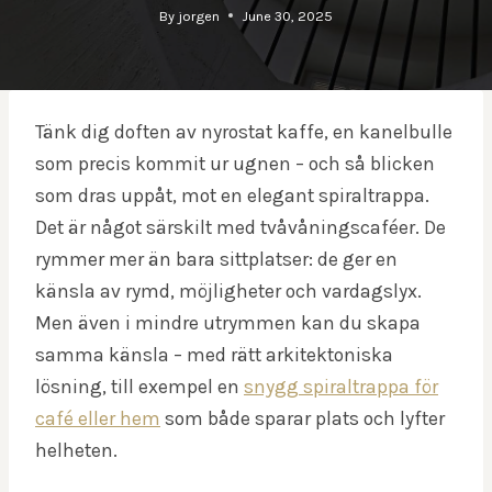
By
jorgen
June 30, 2025
Tänk dig doften av nyrostat kaffe, en kanelbulle
som precis kommit ur ugnen – och så blicken
som dras uppåt, mot en elegant spiraltrappa.
Det är något särskilt med tvåvåningscaféer. De
rymmer mer än bara sittplatser: de ger en
känsla av rymd, möjligheter och vardagslyx.
Men även i mindre utrymmen kan du skapa
samma känsla – med rätt arkitektoniska
lösning, till exempel en
snygg spiraltrappa för
café eller hem
som både sparar plats och lyfter
helheten.