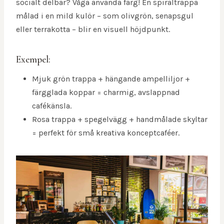
socialt delbar? Våga använda färg! En spiraltrappa
målad i en mild kulör – som olivgrön, senapsgul
eller terrakotta – blir en visuell höjdpunkt.
Exempel:
Mjuk grön trappa + hängande ampelliljor +
färgglada koppar = charmig, avslappnad
cafékänsla.
Rosa trappa + spegelvägg + handmålade skyltar
= perfekt för små kreativa konceptcaféer.