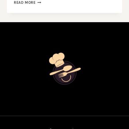
GUIDE
READ MORE
MICHELIN
–
VAD
INNEBÄR
STJÄRNORNA?