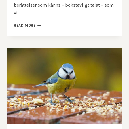
berättelser som känns – bokstavligt talat – som
vi…
SMAKFULLA
READ MORE
BERÄTTELSER
–
HUR
DU
BYGGER
VARUMÄRKE
MED
MAT
OCH
E-
POST