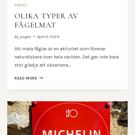
ÖVRIGT
OLIKA TYPER AV
FÅGELMAT
By
jorgen
April 9, 2024
Att mata fåglar är en aktivitet som förenar
naturälskare över hela världen. Det ger inte bara
stor glädje att observera…
OLIKA
READ MORE
TYPER
AV
FÅGELMAT