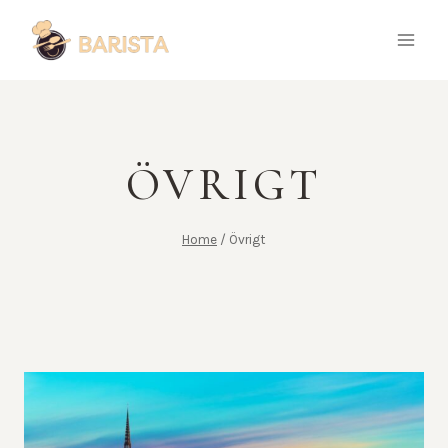
Skip
to
content
ÖVRIGT
Home
/
Övrigt