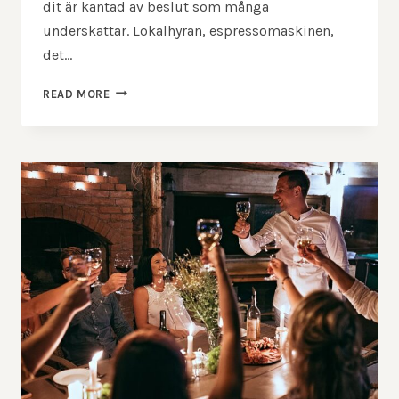
dit är kantad av beslut som många
underskattar. Lokalhyran, espressomaskinen,
det…
SKA
READ MORE
DU
STARTA
CAFÉ
I
SVERIGE?
HÄR
ÄR
DET
VIKTIGASTE
ATT
TÄNKA
PÅ