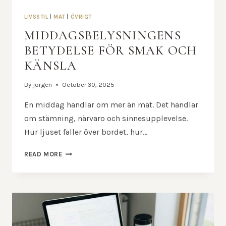
LIVSSTIL
|
MAT
|
ÖVRIGT
MIDDAGSBELYSNINGENS
BETYDELSE FÖR SMAK OCH
KÄNSLA
By
jorgen
October 30, 2025
En middag handlar om mer än mat. Det handlar
om stämning, närvaro och sinnesupplevelse.
Hur ljuset faller över bordet, hur…
MIDDAGSBELYSNINGENS
READ MORE
BETYDELSE
FÖR
SMAK
OCH
KÄNSLA