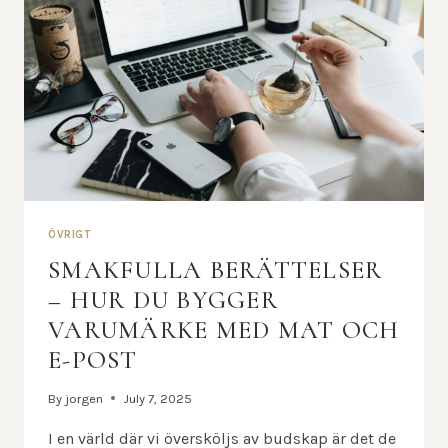
ÖVRIGT
SMAKFULLA BERÄTTELSER
– HUR DU BYGGER
VARUMÄRKE MED MAT OCH
E-POST
By
jorgen
July 7, 2025
I en värld där vi översköljs av budskap är det de